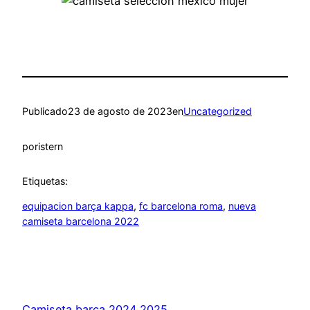
Publicado
23 de agosto de 2023
en
Uncategorized
por
istern
Etiquetas:
equipacion barça kappa
, 
fc barcelona roma
, 
nueva
camiseta barcelona 2022
Camiseta barça 2024 2025