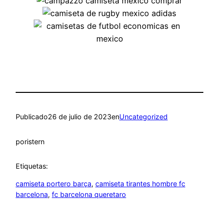
Publicado
26 de julio de 2023
en
Uncategorized
por
istern
Etiquetas:
camiseta portero barça
, 
camiseta tirantes hombre fc
barcelona
, 
fc barcelona queretaro