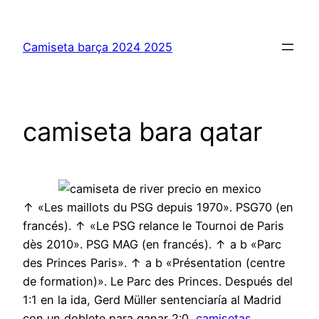
Saltar
al
Camiseta barça 2024 2025
contenido
camiseta bara qatar
↑ «Les maillots du PSG depuis 1970». PSG70 (en
francés). ↑ «Le PSG relance le Tournoi de Paris
dès 2010». PSG MAG (en francés). ↑ a b «Parc
des Princes Paris». ↑ a b «Présentation (centre
de formation)». Le Parc des Princes. Después del
1:1 en la ida, Gerd Müller sentenciaría al Madrid
con un doblete para ganar 2:0,
camisetas