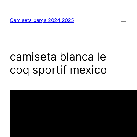
Saltar
al
Camiseta barça 2024 2025
contenido
camiseta blanca le
coq sportif mexico