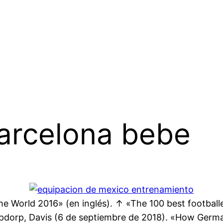
barcelona bebe
he World 2016» (en inglés). ↑ «The 100 best footballe
Opdorp, Davis (6 de septiembre de 2018). «How German