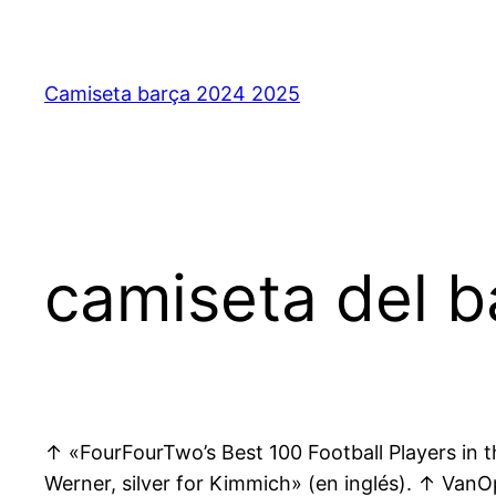
Saltar
al
contenido
Camiseta barça 2024 2025
camiseta del 
↑ «FourFourTwo’s Best 100 Football Players in t
Werner, silver for Kimmich» (en inglés). ↑ Van