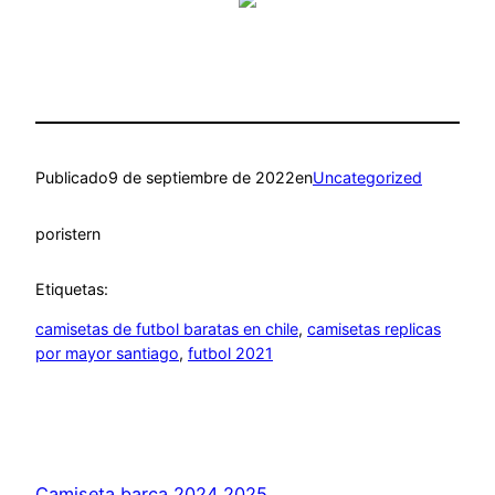
Publicado
9 de septiembre de 2022
en
Uncategorized
por
istern
Etiquetas:
camisetas de futbol baratas en chile
, 
camisetas replicas
por mayor santiago
, 
futbol 2021
Camiseta barça 2024 2025