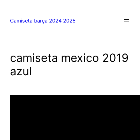
Saltar
al
Camiseta barça 2024 2025
contenido
camiseta mexico 2019
azul