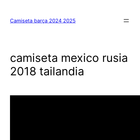
Saltar
al
Camiseta barça 2024 2025
contenido
camiseta mexico rusia
2018 tailandia