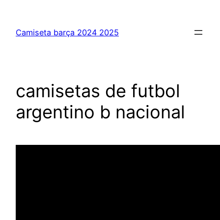
Saltar
al
Camiseta barça 2024 2025
contenido
camisetas de futbol
argentino b nacional