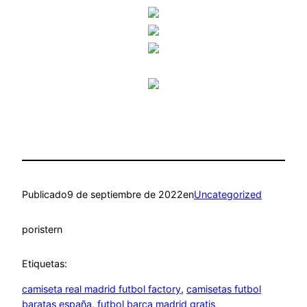
Publicado
9 de septiembre de 2022
en
Uncategorized
por
istern
Etiquetas:
camiseta real madrid futbol factory
, 
camisetas futbol
baratas españa
, 
futbol barça madrid gratis