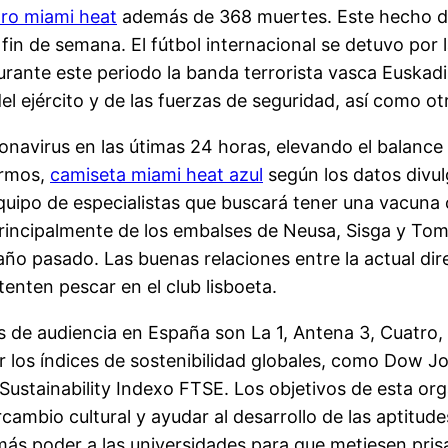
tro miami heat
además de 368 muertes. Este hecho des
e fin de semana. El fútbol internacional se detuvo por
Durante este periodo la banda terrorista vasca Eusk
 ejército y de las fuerzas de seguridad, así como ot
onavirus en las útimas 24 horas, elevando el balance 
ermos,
camiseta miami heat azul
según los datos divul
uipo de especialistas que buscará tener una vacuna co
incipalmente de los embalses de Neusa, Sisga y Tomi
 año pasado. Las buenas relaciones entre la actual dir
enten pescar en el club lisboeta.
s de audiencia en España son La 1, Antena 3, Cuatro,
r los índices de sostenibilidad globales, como Dow Jo
l Sustainability Indexo FTSE. Los objetivos de esta o
ercambio cultural y ayudar al desarrollo de las aptit
 más poder a las universidades para que metiesen pris