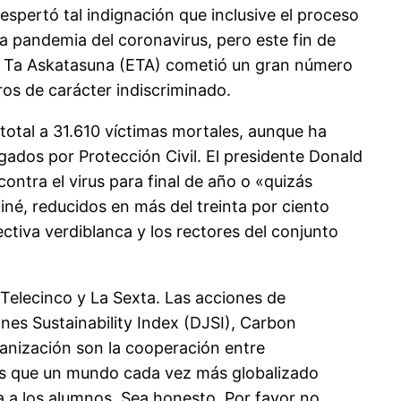
pertó tal indignación que inclusive el proceso
 la pandemia del coronavirus, pero este fin de
adi Ta Askatasuna (ETA) cometió un gran número
ros de carácter indiscriminado.
total a 31.610 víctimas mortales, aunque ha
gados por Protección Civil. El presidente Donald
ntra el virus para final de año o «quizás
né, reducidos en más del treinta por ciento
ectiva verdiblanca y los rectores del conjunto
 Telecinco y La Sexta. Las acciones de
nes Sustainability Index (DJSI), Carbon
rganización son la cooperación entre
udes que un mundo cada vez más globalizado
a a los alumnos. Sea honesto. Por favor no