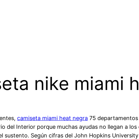
eta nike miami 
centes,
camiseta miami heat negra
75 departamentos y
terio del Interior porque muchas ayudas no llegan a l
r el sustento. Según cifras del John Hopkins Universit