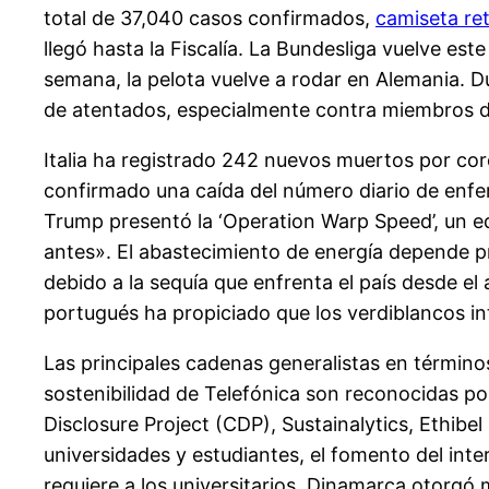
total de 37,040 casos confirmados,
camiseta re
llegó hasta la Fiscalía. La Bundesliga vuelve est
semana, la pelota vuelve a rodar en Alemania. 
de atentados, especialmente contra miembros del
Italia ha registrado 242 nuevos muertos por cor
confirmado una caída del número diario de enf
Trump presentó la ‘Operation Warp Speed’, un eq
antes». El abastecimiento de energía depende pr
debido a la sequía que enfrenta el país desde el
portugués ha propiciado que los verdiblancos int
Las principales cadenas generalistas en término
sostenibilidad de Telefónica son reconocidas po
Disclosure Project (CDP), Sustainalytics, Ethibe
universidades y estudiantes, el fomento del int
requiere a los universitarios. Dinamarca otorgó