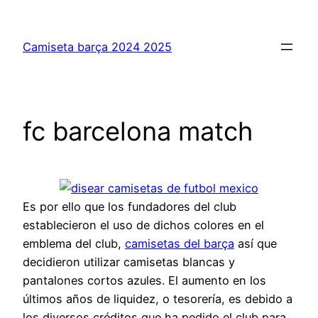
Saltar
al
Camiseta barça 2024 2025
contenido
fc barcelona match
Es por ello que los fundadores del club
establecieron el uso de dichos colores en el
emblema del club,
camisetas del barça
así que
decidieron utilizar camisetas blancas y
pantalones cortos azules. El aumento en los
últimos años de liquidez, o tesorería, es debido a
los diversos créditos que ha pedido el club para