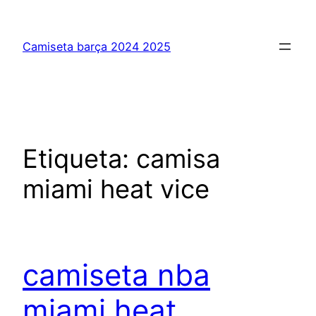
Saltar
al
Camiseta barça 2024 2025
contenido
Etiqueta:
camisa
miami heat vice
camiseta nba
miami heat