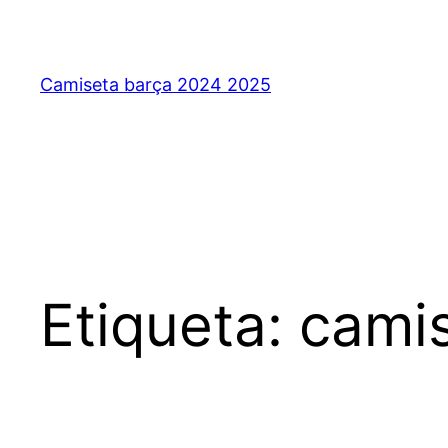
Saltar
al
contenido
Camiseta barça 2024 2025
Etiqueta:
camis