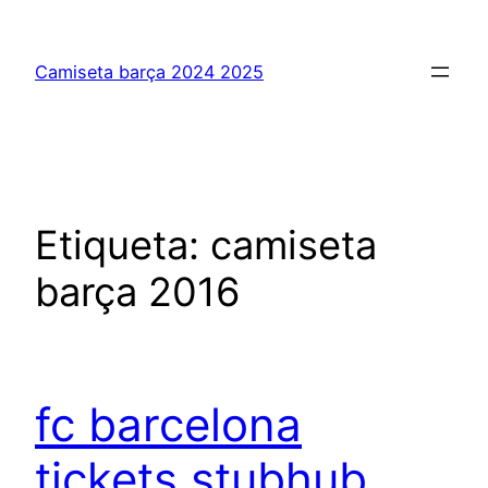
Saltar
al
Camiseta barça 2024 2025
contenido
Etiqueta:
camiseta
barça 2016
fc barcelona
tickets stubhub