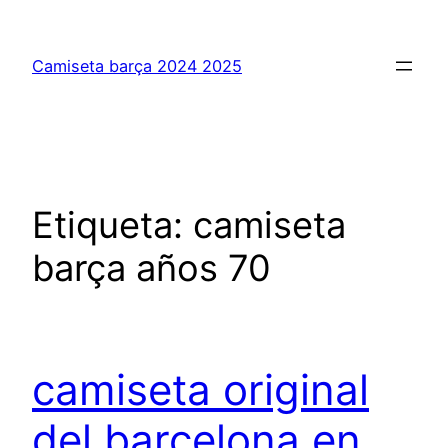
Saltar
al
Camiseta barça 2024 2025
contenido
Etiqueta:
camiseta
barça años 70
camiseta original
del barcelona en