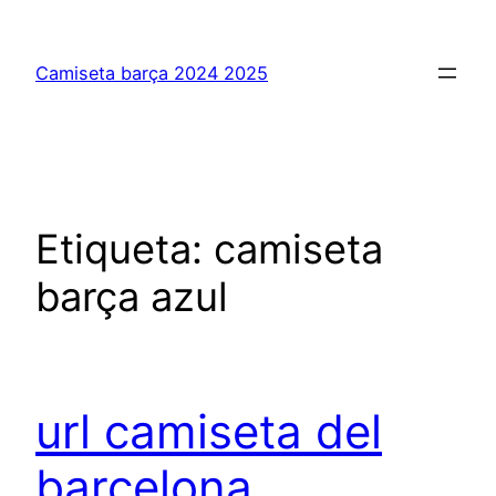
Saltar
al
Camiseta barça 2024 2025
contenido
Etiqueta:
camiseta
barça azul
url camiseta del
barcelona