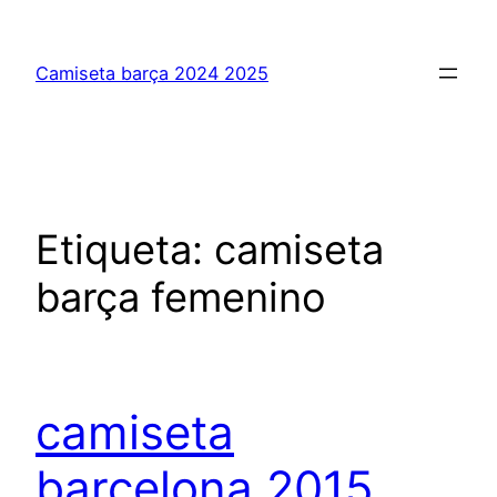
Saltar
al
Camiseta barça 2024 2025
contenido
Etiqueta:
camiseta
barça femenino
camiseta
barcelona 2015