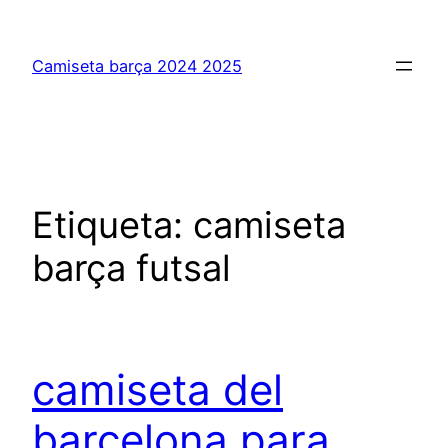
Saltar
al
Camiseta barça 2024 2025
contenido
Etiqueta:
camiseta
barça futsal
camiseta del
barcelona para