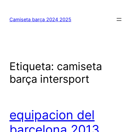
Saltar
al
Camiseta barça 2024 2025
contenido
Etiqueta:
camiseta
barça intersport
equipacion del
barcelona 2013