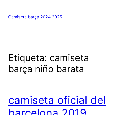
Saltar
al
Camiseta barça 2024 2025
contenido
Etiqueta:
camiseta
barça niño barata
camiseta oficial del
barcelona 2019