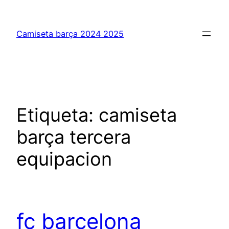
Saltar
al
Camiseta barça 2024 2025
contenido
Etiqueta:
camiseta
barça tercera
equipacion
fc barcelona