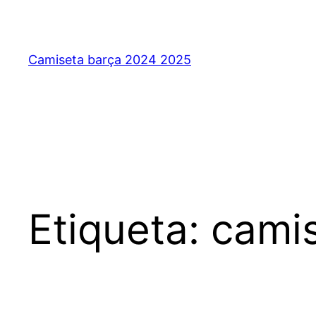
Saltar
al
contenido
Camiseta barça 2024 2025
Etiqueta:
camis