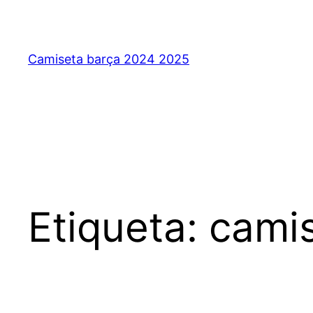
Saltar
al
contenido
Camiseta barça 2024 2025
Etiqueta:
camis