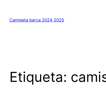
Saltar
al
contenido
Camiseta barça 2024 2025
Etiqueta:
camis