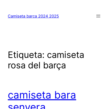
Saltar
al
Camiseta barça 2024 2025
contenido
Etiqueta:
camiseta
rosa del barça
camiseta bara
senyera