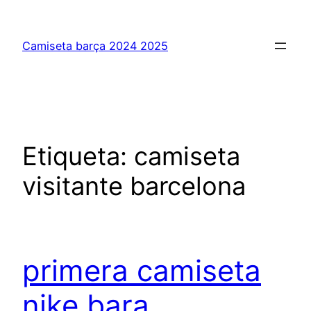
Saltar
al
Camiseta barça 2024 2025
contenido
Etiqueta:
camiseta
visitante barcelona
primera camiseta
nike bara