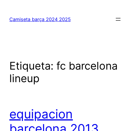
Saltar
al
Camiseta barça 2024 2025
contenido
Etiqueta:
fc barcelona
lineup
equipacion
barcelona 2013